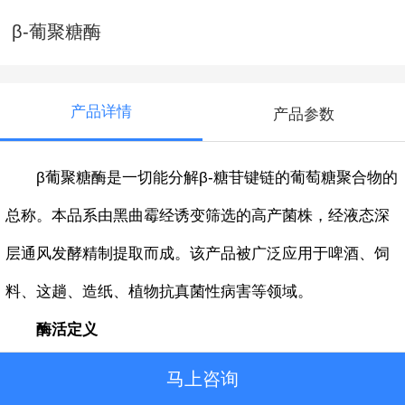
β-葡聚糖酶
产品详情
产品参数
β葡聚糖酶是一切能分解β-糖苷键链的葡萄糖聚合物的
总称。本品系由黑曲霉经诱变筛选的高产菌株，经液态深
层通风发酵精制提取而成。该产品被广泛应用于啤酒、饲
料、这趟、造纸、植物抗真菌性病害等领域。
酶活定义
1g酶粉(或1ml酶液)在50℃、pH为5.50的条件下，每分
马上咨询